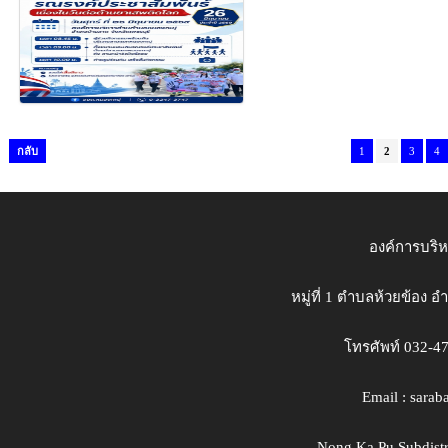
กลับ
1
2
3
4
องค์การบริ
หมู่ที่ 1 ตำบลห้วยข้อง 
โทรศัพท์ 032-4
Email : sara
Nong Ka Pu Subdistri