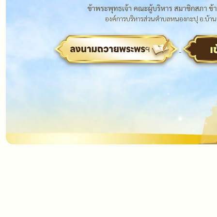
องค์การบริหารส่วนตำบลหนองกะปุ อ.บ้านล